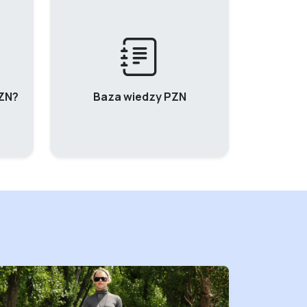
PZN?
Baza wiedzy PZN