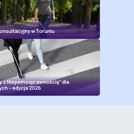
Konsultacyjny w Toruniu
y z Niepełnosprawnością” dla
ch – edycja 2026