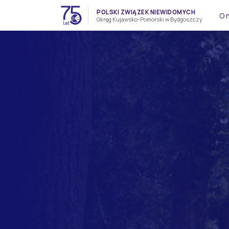
Skip to content
Skip to footer
POLSKI ZWIĄZEK NIEWIDOMYCH
O 
Okręg Kujawsko-Pomorski w Bydgoszczy